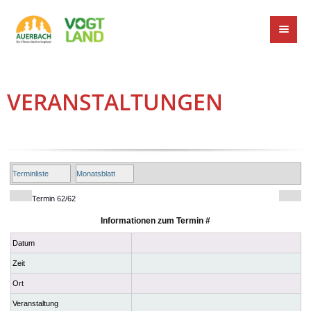
VERANSTALTUNGEN
Terminliste
Monatsblatt
Termin 62/62
Informationen zum Termin #
Datum
Zeit
Ort
Veranstaltung