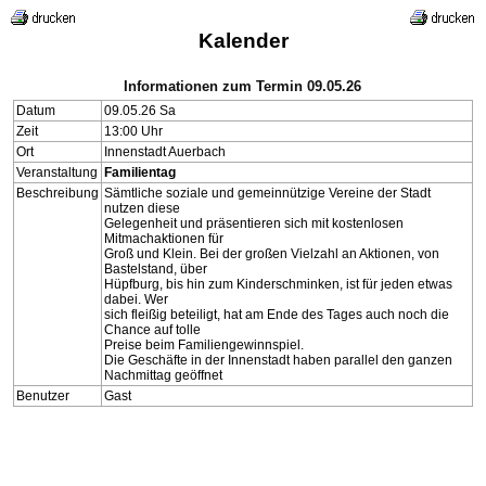
Kalender
Informationen zum Termin 09.05.26
Datum
09.05.26 Sa
Zeit
13:00 Uhr
Ort
Innenstadt Auerbach
Veranstaltung
Familientag
Beschreibung
Sämtliche soziale und gemeinnützige Vereine der Stadt
nutzen diese
Gelegenheit und präsentieren sich mit kostenlosen
Mitmachaktionen für
Groß und Klein. Bei der großen Vielzahl an Aktionen, von
Bastelstand, über
Hüpfburg, bis hin zum Kinderschminken, ist für jeden etwas
dabei. Wer
sich fleißig beteiligt, hat am Ende des Tages auch noch die
Chance auf tolle
Preise beim Familiengewinnspiel.
Die Geschäfte in der Innenstadt haben parallel den ganzen
Nachmittag geöffnet
Benutzer
Gast