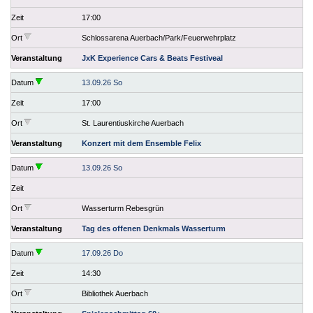
Zeit
17:00
Ort
Schlossarena Auerbach/Park/Feuerwehrplatz
Veranstaltung
JxK Experience Cars & Beats Festiveal
Datum
13.09.26 So
Zeit
17:00
Ort
St. Laurentiuskirche Auerbach
Veranstaltung
Konzert mit dem Ensemble Felix
Datum
13.09.26 So
Zeit
Ort
Wasserturm Rebesgrün
Veranstaltung
Tag des offenen Denkmals Wasserturm
Datum
17.09.26 Do
Zeit
14:30
Ort
Bibliothek Auerbach