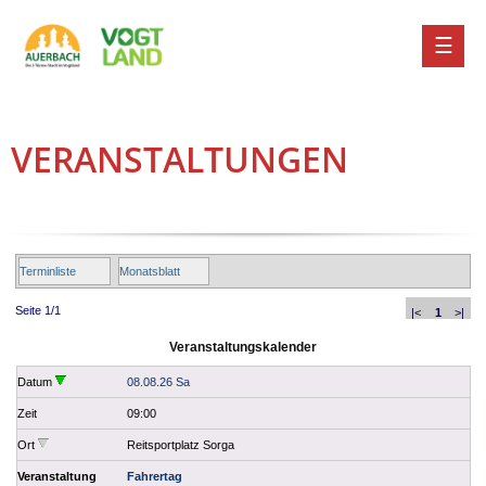
VERANSTALTUNGEN
Terminliste
Monatsblatt
Seite 1/1
|<
1
>|
Veranstaltungskalender
Datum
08.08.26 Sa
Zeit
09:00
Ort
Reitsportplatz Sorga
Veranstaltung
Fahrertag