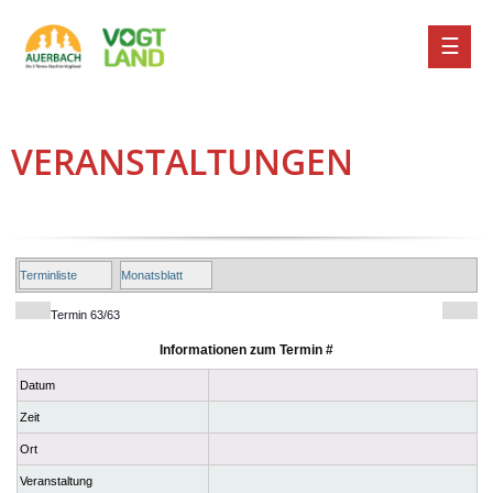
VERANSTALTUNGEN
Terminliste
Monatsblatt
Termin 63/63
Informationen zum Termin #
Datum
Zeit
Ort
Veranstaltung